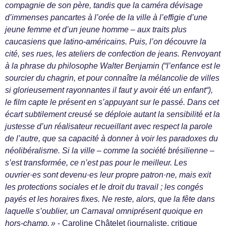
compagnie de son père, tandis que la caméra dévisage
d’immenses pancartes à l’orée de la ville à l’effigie d’une
jeune femme et d’un jeune homme – aux traits plus
caucasiens que latino-américains. Puis, l’on découvre la
cité, ses rues, les ateliers de confection de jeans. Renvoyant
à la phrase du philosophe Walter Benjamin (“l’enfance est le
sourcier du chagrin, et pour connaître la mélancolie de villes
si glorieusement rayonnantes il faut y avoir été un enfant“),
le film capte le présent en s’appuyant sur le passé. Dans cet
écart subtilement creusé se déploie autant la sensibilité et la
justesse d’un réalisateur recueillant avec respect la parole
de l’autre, que sa capacité à donner à voir les paradoxes du
néolibéralisme. Si la ville – comme la société brésilienne –
s’est transformée, ce n’est pas pour le meilleur. Les
ouvrier·es sont devenu·es leur propre patron·ne, mais exit
les protections sociales et le droit du travail ; les congés
payés et les horaires fixes. Ne reste, alors, que la fête dans
laquelle s’oublier, un Carnaval omniprésent quoique en
hors-champ. »
- Caroline Châtelet (journaliste, critique