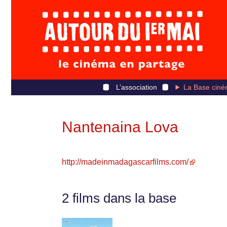
L’association
La Base ciné
Nantenaina Lova
http://madeinmadagascarfilms.com/
2 films dans la base