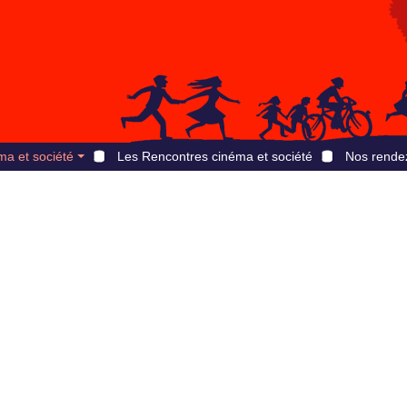
ma et société
Les Rencontres cinéma et société
Nos rende