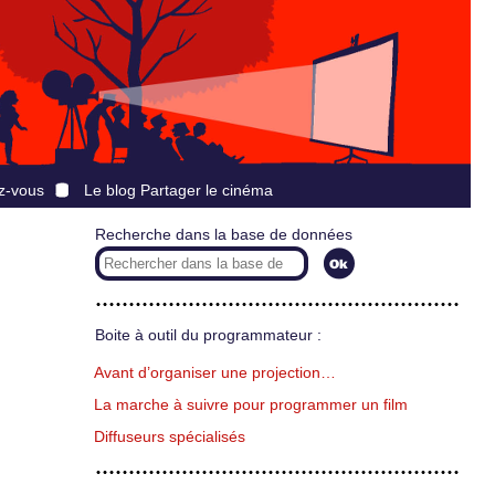
z-vous
Le blog Partager le cinéma
Recherche dans la base de données
Boite à outil du programmateur :
Avant d’organiser une projection…
La marche à suivre pour programmer un film
Diffuseurs spécialisés