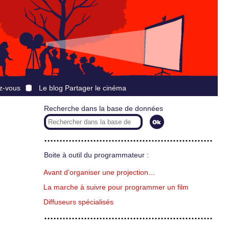
z-vous
Le blog Partager le cinéma
Recherche dans la base de données
Boite à outil du programmateur :
Avant d’organiser une projection…
La marche à suivre pour programmer un film
Diffuseurs spécialisés