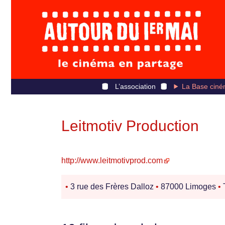
L’association
La Base ciné
Leitmotiv Production
http://www.leitmotivprod.com
•
3 rue des Frères Dalloz
•
87000 Limoges
•
T