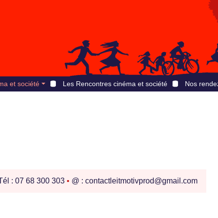
ma et société
Les Rencontres cinéma et société
Nos rende
él : 07 68 300 303
•
@ : contactleitmotivprod@gmail.com