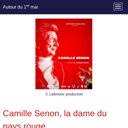
er
Autour du 1
mai
© Leitmotiv production
Camille Senon, la dame du
pays rouge