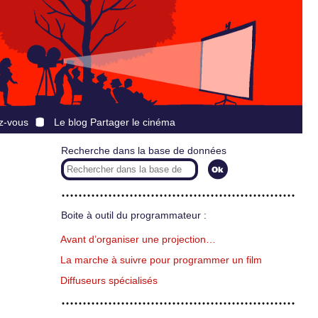
z-vous
Le blog Partager le cinéma
Recherche dans la base de données
Boite à outil du programmateur :
Avant d’organiser une projection…
La marche à suivre pour programmer un film
Diffuseurs spécialisés