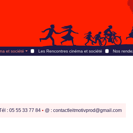
ma et société
Les Rencontres cinéma et société
Nos rende
él : 05 55 33 77 84
•
@ : contactleitmotivprod@gmail.com