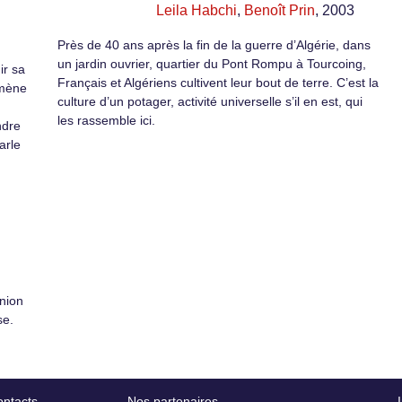
Leila Habchi
,
Benoît Prin
, 2003
Près de 40 ans après la fin de la guerre d’Algérie, dans
un jardin ouvrier, quartier du Pont Rompu à Tourcoing,
ir sa
Français et Algériens cultivent leur bout de terre. C’est la
 mène
culture d’un potager, activité universelle s’il en est, qui
les rassemble ici.
ndre
arle
union
se.
ntacts
Nos partenaires