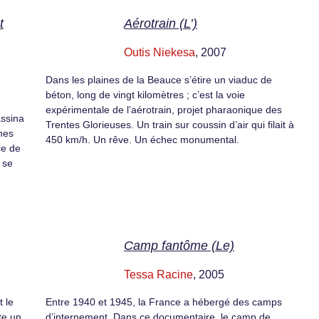
t
Aérotrain (L’)
Outis Niekesa
, 2007
Dans les plaines de la Beauce s’étire un viaduc de
béton, long de vingt kilomètres ; c’est la voie
expérimentale de l’aérotrain, projet pharaonique des
assina
Trentes Glorieuses. Un train sur coussin d’air qui filait à
nes
450 km/h. Un rêve. Un échec monumental.
ce de
 se
Camp fantôme (Le)
Tessa Racine
, 2005
t le
Entre 1940 et 1945, la France a hébergé des camps
te un
d’internement. Dans ce documentaire, le camp de