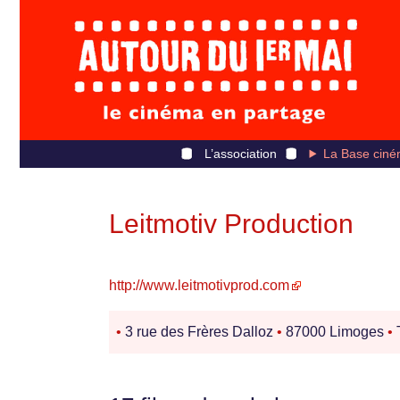
L’association
La Base ciné
Leitmotiv Production
http://www.leitmotivprod.com
•
3 rue des Frères Dalloz
•
87000 Limoges
•
T