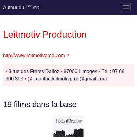
er
Autour du 1
mai
Leitmotiv Production
http://www.leitmotivprod.com
•
3 rue des Frères Dalloz
•
87000 Limoges
•
Tél : 07 68
300 303
•
@ : contactleitmotivprod@gmail.com
19 films dans la base