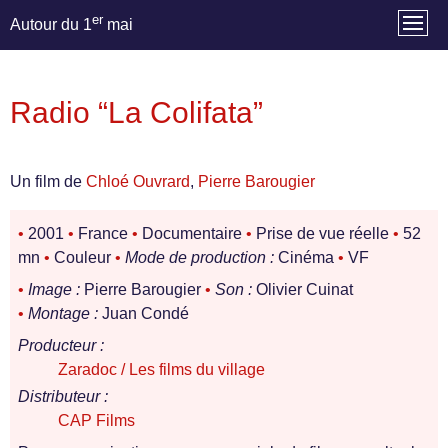
er
Autour du 1
mai
Radio “La Colifata”
Un film de
Chloé Ouvrard
,
Pierre Barougier
•
2001
•
France
•
Documentaire
•
Prise de vue réelle
•
52
mn
•
Couleur
•
Mode de production :
Cinéma
•
VF
•
Image :
Pierre Barougier
•
Son :
Olivier Cuinat
•
Montage :
Juan Condé
Producteur :
Zaradoc / Les films du village
Distributeur :
CAP Films