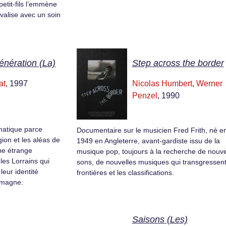
etit-fils l’emmène
valise avec un soin
énération (La)
Step across the border
at
, 1997
Nicolas Humbert
,
Werner
Penzel
, 1990
matique parce
Documentaire sur le musicien Fred Frith, né e
gion et les aléas de
1949 en Angleterre, avant-gardiste issu de la
une étrange
musique pop, toujours à la recherche de nouv
 les Lorrains qui
sons, de nouvelles musiques qui transgressent
leur identité
frontières et les classifications.
lemagne.
Saisons (Les)