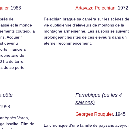
uier
, 1983
Artavazd Pelechian
, 1972
 près de
Pelechian braque sa caméra sur les scènes de
passé et le monde
vie quotidienne d’éleveurs de moutons de la
issements coûteux, a
montagne arménienne. Les saisons se suivent
ns. Acquérir
prolongeant les rites de ces éleveurs dans un
est devenu
éternel recommencement.
forts financiers
ropriétaire de
0 ha de terre.
s de se porter
a côte
Farrebique (ou les 4
saisons)
 1958
Georges Rouquier
, 1945
par Agnès Varda,
age insolite. Film de
La chronique d’une famille de paysans aveyro