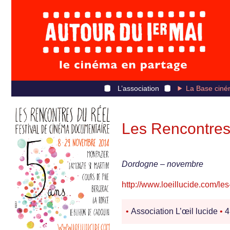
L’association
La Base ciné
Les Rencontres
Dordogne – novembre
http://www.loeillucide.com/les
•
Association L’œil lucide
•
4