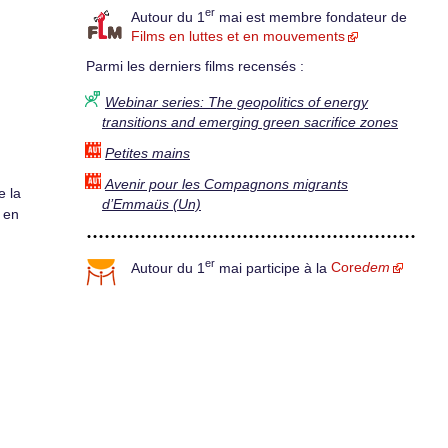
er
Autour du 1
mai est membre fondateur de
Films en luttes et en mouvements
Parmi les derniers films recensés :
Webinar series: The geopolitics of energy
transitions and emerging green sacrifice zones
Petites mains
Avenir pour les Compagnons migrants
e la
d’Emmaüs (Un)
 en
er
Autour du 1
mai participe à la
Core
dem