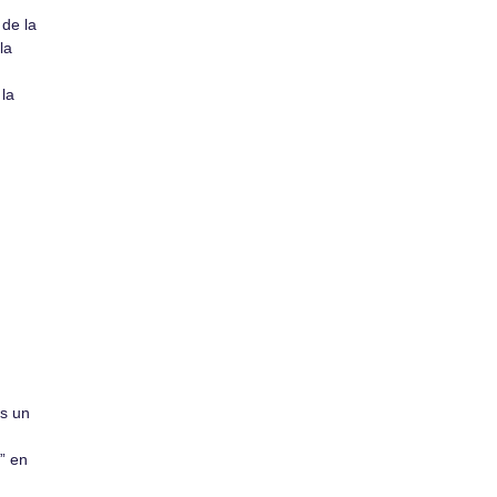
 de la
la
 la
ns un
” en