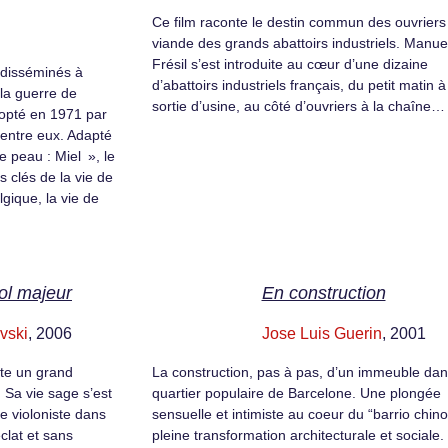
Ce film raconte le destin commun des ouvriers
viande des grands abattoirs industriels. Manue
Frésil s’est introduite au cœur d’une dizaine
 disséminés à
d’abattoirs industriels français, du petit matin à
 la guerre de
sortie d’usine, au côté d’ouvriers à la chaîne…
opté en 1971 par
d’entre eux. Adapté
 peau : Miel », le
 clés de la vie de
lgique, la vie de
ol majeur
En construction
vski
, 2006
Jose Luis Guerin
, 2001
tte un grand
La construction, pas à pas, d’un immeuble da
Sa vie sage s’est
quartier populaire de Barcelone. Une plongée
e violoniste dans
sensuelle et intimiste au coeur du “barrio chino
clat et sans
pleine transformation architecturale et sociale.