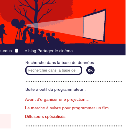
z-vous
Le blog Partager le cinéma
Recherche dans la base de données
Boite à outil du programmateur :
Avant d’organiser une projection…
La marche à suivre pour programmer un film
Diffuseurs spécialisés