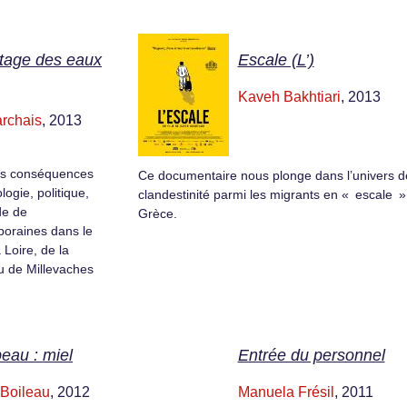
rtage des eaux
Escale (L’)
Kaveh Bakhtiari
, 2013
rchais
, 2013
urs conséquences
Ce documentaire nous plonge dans l’univers d
ogie, politique,
clandestinité parmi les migrants en « escale »
de de
Grèce.
oraines dans le
 Loire, de la
au de Millevaches
eau : miel
Entrée du personnel
 Boileau
, 2012
Manuela Frésil
, 2011