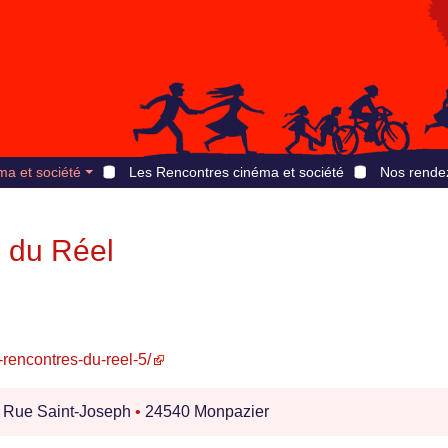
ma et société
Les Rencontres cinéma et société
Nos rende
 du Réel
-rencontres-du-reel-5/
 Rue Saint-Joseph
•
24540 Monpazier