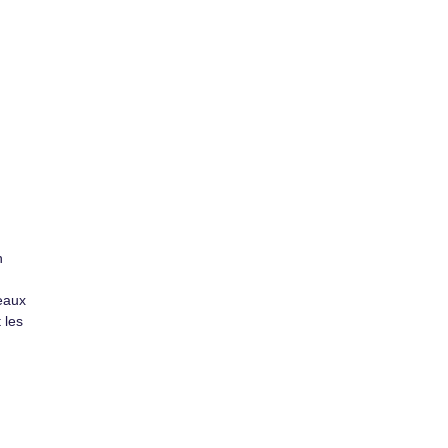
n
eaux
 les