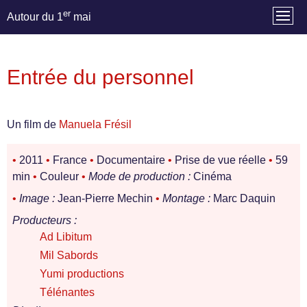
er
Autour du 1
mai
Entrée du personnel
Un film de
Manuela Frésil
•
2011
•
France
•
Documentaire
•
Prise de vue réelle
•
59
min
•
Couleur
•
Mode de production :
Cinéma
•
Image :
Jean-Pierre Mechin
•
Montage :
Marc Daquin
Producteurs :
Ad Libitum
Mil Sabords
Yumi productions
Télénantes