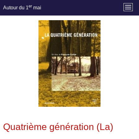
er
Autour du 1
mai
Quatrième génération (La)