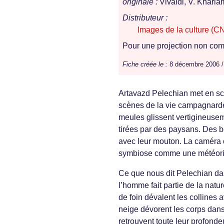
originale :
Vivaldi, V. Kharl
Distributeur :
Images de la culture (C
Pour une projection non comm
Fiche créée le :
8 décembre 2006 
Artavazd Pelechian met en sc
scènes de la vie campagnarde
meules glissent vertigineusem
tirées par des paysans. Des be
avec leur mouton. La caméra 
symbiose comme une météorite
Ce que nous dit Pelechian dan
l’homme fait partie de la na
de foin dévalent les collines 
neige dévorent les corps dan
retrouvent toute leur profonde