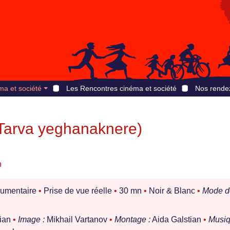
ma et société
Les Rencontres cinéma et société
Nos rende
(Tarva yeghanaknere)
n
umentaire
•
Prise de vue réelle
•
30 mn
•
Noir & Blanc
•
Mode d
hian
•
Image :
Mikhail Vartanov
•
Montage :
Aida Galstian
•
Musi