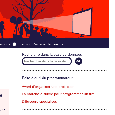
z-vous
Le blog Partager le cinéma
Recherche dans la base de données
Boite à outil du programmateur :
Avant d’organiser une projection…
La marche à suivre pour programmer un film
e
Diffuseurs spécialisés
que