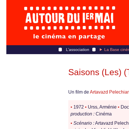
L’association
La Base ciné
Saisons (Les) 
Un film de
Artavazd Pelechia
•
1972
•
Urss, Arménie
•
Doc
production :
Cinéma
•
Scénario :
Artavazd Pelec