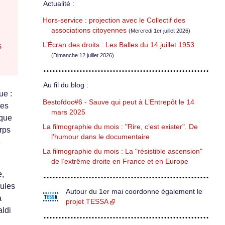
Actualité :
Hors-service : projection avec le Collectif des
associations citoyennes
(Mercredi 1er juillet 2026)
L’Écran des droits : Les Balles du 14 juillet 1953
s
(Dimanche 12 juillet 2026)
Au fil du blog :
ue :
Bestofdoc#6 - Sauve qui peut à L’Entrepôt le 14
Des
mars 2025
 que
La filmographie du mois : "Rire, c’est exister". De
rps
l’humour dans le documentaire
e
La filmographie du mois : La "résistible ascension"
de l’extrême droite en France et en Europe
e,
eules
Autour du 1er mai coordonne également le
a
projet TESSA
aldi