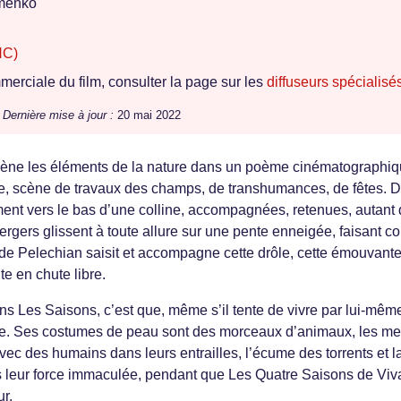
amenko
NC)
erciale du film, consulter la page sur les
diffuseurs spécialisé
/
Dernière mise à jour :
20 mai 2022
ène les éléments de la nature dans un poème cinématographiq
, scène de travaux des champs, de transhumances, de fêtes. 
ent vers le bas d’une colline, accompagnées, retenues, autant
rgers glissent à toute allure sur une pente enneigée, faisant co
de Pelechian saisit et accompagne cette drôle, cette émouvant
 en chute libre.
s Les Saisons, c’est que, même s’il tente de vivre par lui-mêm
ture. Ses costumes de peau sont des morceaux d’animaux, les m
avec des humains dans leurs entrailles, l’écume des torrents et l
s leur force immaculée, pendant que Les Quatre Saisons de Viv
ur.