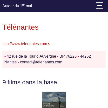
er
Autour du 1
mai
Télénantes
http://www.telenantes.com
•
42 rue de la Tour d’Auvergne
•
BP 76226
•
44262
Nantes
•
contact@telenantes.com
9 films dans la base