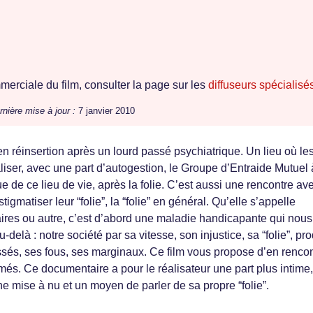
erciale du film, consulter la page sur les
diffuseurs spécialisé
rnière mise à jour :
7 janvier 2010
 réinsertion après un lourd passé psychiatrique. Un lieu où le
liser, avec une part d’autogestion, le Groupe d’Entraide Mutuel 
ue de ce lieu de vie, après la folie. C’est aussi une rencontre av
tigmatiser leur “folie”, la “folie” en général. Qu’elle s’appelle
aires ou autre, c’est d’abord une maladie handicapante qui nous 
-delà : notre société par sa vitesse, son injustice, sa “folie”, pro
sés, ses fous, ses marginaux. Ce film vous propose d’en rencon
més. Ce documentaire a pour le réalisateur une part plus intime,
ne mise à nu et un moyen de parler de sa propre “folie”.