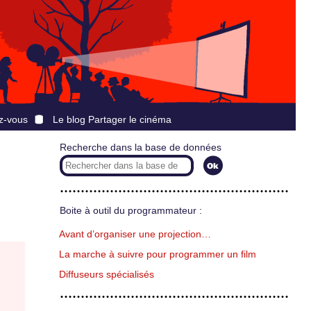
z-vous
Le blog Partager le cinéma
Recherche dans la base de données
Boite à outil du programmateur :
Avant d’organiser une projection…
La marche à suivre pour programmer un film
Diffuseurs spécialisés