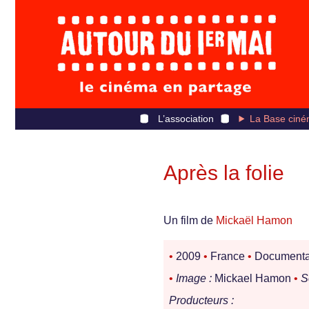
L’association
La Base ciné
Après la folie
Un film de
Mickaël Hamon
•
2009
•
France
•
Documenta
•
Image :
Mickael Hamon
•
S
Producteurs :