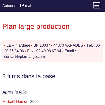
er
Autour du 1
mai
Plan large production
•
La Rinjardière
•
BP 10037
•
44370 VARADES
•
Tél. : 06
20 35 84 06
•
Fax : 02 40 98 67 94
•
Email :
contact@plan-large.com
3 films dans la base
Après la folie
Mickaël Hamon
, 2009