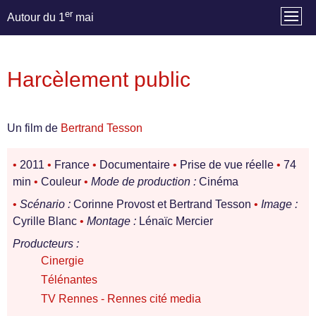
er
Autour du 1
mai
Harcèlement public
Un film de
Bertrand Tesson
•
2011
•
France
•
Documentaire
•
Prise de vue réelle
•
74
min
•
Couleur
•
Mode de production :
Cinéma
•
Scénario :
Corinne Provost et Bertrand Tesson
•
Image :
Cyrille Blanc
•
Montage :
Lénaïc Mercier
Producteurs :
Cinergie
Télénantes
TV Rennes - Rennes cité media