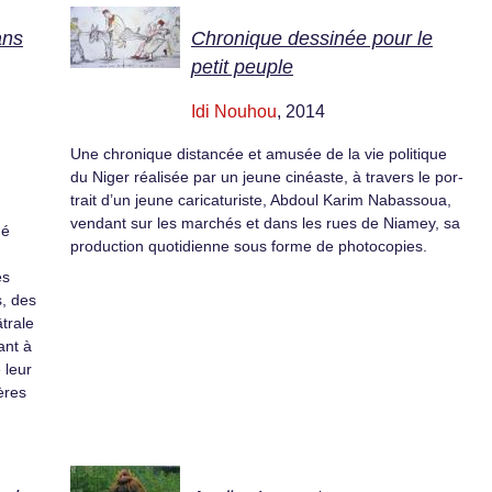
ans
Chronique dessinée pour le
petit peuple
Idi Nouhou
, 2014
Une chro­ni­que dis­tan­cée et amusée de la vie poli­ti­que
du Niger réa­li­sée par un jeune cinéaste, à tra­vers le por­
trait d’un jeune cari­ca­tu­riste, Abdoul Karim Nabassoua,
ven­dant sur les mar­chés et dans les rues de Niamey, sa
né
pro­duc­tion quo­ti­dienne sous forme de pho­to­co­pies.
es
, des
âtrale
ant à
 leur
ières