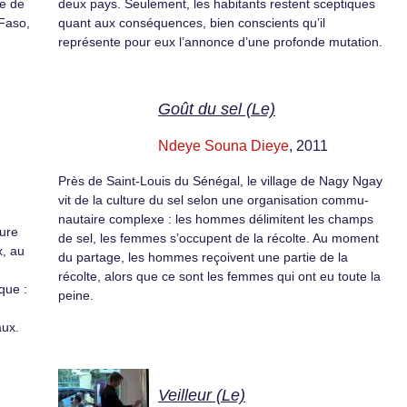
ne de
deux pays. Seulement, les habitants restent sceptiques
 Faso,
quant aux conséquences, bien conscients qu’il
représente pour eux l’annonce d’une profonde mutation.
Goût du sel (Le)
Ndeye Souna Dieye
, 2011
Près de Saint-Louis du Séné­gal, le vil­lage de Nagy Ngay
vit de la cul­ture du sel selon une organ­i­sa­tion com­mu­
nau­taire com­plexe : les hommes délim­i­tent les champs
ture
de sel, les femmes s’occupent de la récolte. Au moment
x, au
du partage, les hommes reçoivent une par­tie de la
récolte, alors que ce sont les femmes qui ont eu toute la
que :
peine.
aux.
Veilleur (Le)