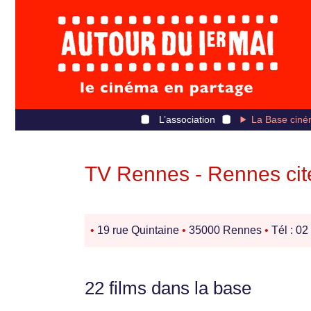
L’association
La Base ciné
TV Rennes - Rennes cit
•
19 rue Quintaine
•
35000 Rennes
•
Tél : 02
22 films dans la base