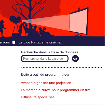
z-vous
Le blog Partager le cinéma
Recherche dans la base de données
Boite à outil du programmateur :
Avant d’organiser une projection…
La marche à suivre pour programmer un film
Diffuseurs spécialisés