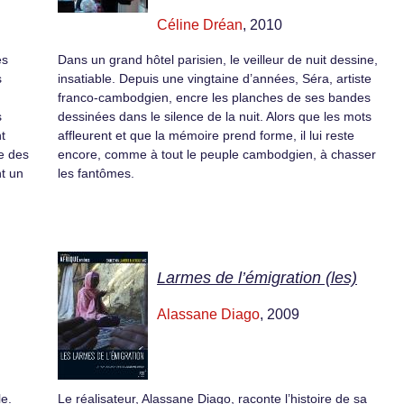
Céline Dréan
, 2010
es
Dans un grand hôtel parisien, le veilleur de nuit dessine,
s
insatiable. Depuis une vingtaine d’années, Séra, artiste
franco-cambodgien, encre les planches de ses bandes
s
dessinées dans le silence de la nuit. Alors que les mots
t
affleurent et que la mémoire prend forme, il lui reste
le des
encore, comme à tout le peuple cambodgien, à chasser
nt un
les fantômes.
Larmes de l’émigration (les)
Alassane Diago
, 2009
le.
Le réalisateur, Alassane Diago, raconte l’histoire de sa