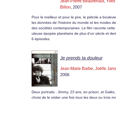
Jean-Pierre Beaurenaut
,
Yves
Billon
, 2007
Pour le meilleur et pour le pire, le pét­role a boulev
les don­nées de l’histoire du monde et les modes de
des sociétés con­tem­po­raines. Le film raconte cette
uleuse épopée plané­taire de plus d’un siè­cle et de
6 épisodes.
Je prends ta douleur
Jean-Marie Barbe
,
Joëlle Jan
2006
Deux portraits : Jimmy, 23 ans, en prison, et Galès,
choisi de le visiter une fois tous les deux ou trois mo