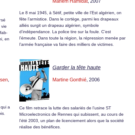
Mariem Hamidat
, 2007
Le 8 mai 1945, à Sétif, petite ville de l’Est algérien, on
fête l’armistice. Dans le cortège, parmi les drapeaux
ersé
alliés surgit un drapeau algérien, symbole
 vie
d’indépendance. La police tire sur la foule. C’est
 fab­
l’émeute. Dans toute la région, la répression menée par
mi, en
l’armée française va faire des milliers de victimes.
Garder la tête haute
ssen
,
Martine Gonthié
, 2006
 qui a
Ce film retrace la lutte des salariés de l’usine ST
is.
Microelectronics de Rennes qui subissent, au cours de
l’été 2003, un plan de licenciement alors que la société
réalise des bénéfices.