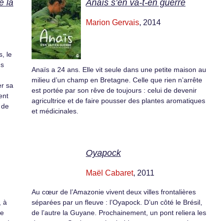
e la
Anaïs s’en va-t-en guerre
Marion Gervais
, 2014
, le
ds
Anaïs a 24 ans. Elle vit seule dans une petite maison au
milieu d’un champ en Bretagne. Celle que rien n’arrête
er sa
est portée par son rêve de toujours : celui de devenir
ent
agricultrice et de faire pousser des plantes aromatiques
 de
et médicinales.
Oyapock
Maël Cabaret
, 2011
n
Au cœur de l’Amazonie vivent deux villes frontalières
, à
séparées par un fleuve : l’Oyapock. D’un côté le Brésil,
le
de l’autre la Guyane. Prochainement, un pont reliera les