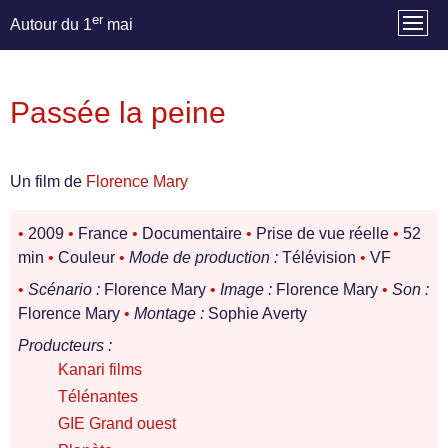
er
Autour du 1
mai
Passée la peine
Un film de
Florence Mary
•
2009
•
France
•
Documentaire
•
Prise de vue réelle
•
52
min
•
Couleur
•
Mode de production :
Télévision
•
VF
•
Scénario :
Florence Mary
•
Image :
Florence Mary
•
Son :
Florence Mary
•
Montage :
Sophie Averty
Producteurs :
Kanari films
Télénantes
GIE Grand ouest