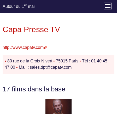
er
Autour du 1
mai
Capa Presse TV
http://www.capatv.com
•
80 rue de la Croix Nivert
•
75015 Paris
•
Tél : 01 40 45
47 00
•
Mail : sales.dpt@capatv.com
17 films dans la base