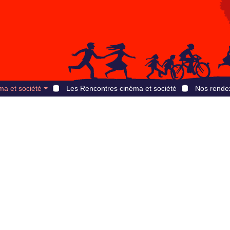
ma et société
Les Rencontres cinéma et société
Nos rende