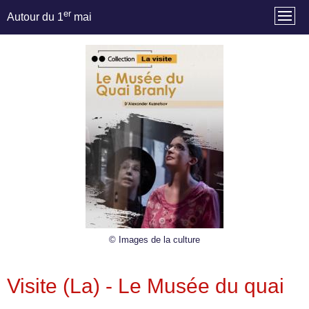
er
Autour du 1
mai
© Images de la culture
Visite (La) - Le Musée du quai