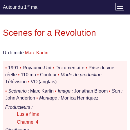
er
Autour du 1
mai
Scenes for a Revolution
Un film de
Marc Karlin
•
1991
•
Royaume-Uni
•
Documentaire
•
Prise de vue
réelle
•
110 mn
•
Couleur
•
Mode de production :
Télévision
•
VO (anglais)
•
Scénario :
Marc Karlin
•
Image :
Jonathan Bloom
•
Son :
John Anderton
•
Montage :
Monica Henriquez
Producteurs :
Lusia films
Channel 4
Distributeur :