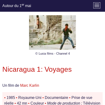
er
Autour du 1
mai
© Lusia films - Channel 4
Nicaragua 1: Voyages
Un film de
Marc Karlin
•
1985
•
Royaume-Uni
•
Documentaire
•
Prise de vue
réelle
•
42 mn
•
Couleur
•
Mode de production :
Télévision