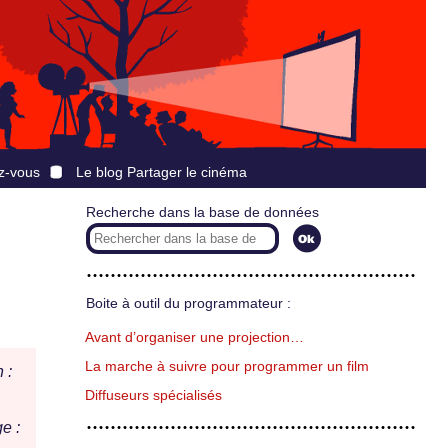
z-vous
Le blog Partager le cinéma
Recherche dans la base de données
Boite à outil du programmateur :
Avant d’organiser une projection…
La marche à suivre pour programmer un film
 :
Diffuseurs spécialisés
e :