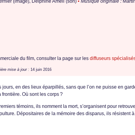
rnier (image), Delphine Ameil (son)
•
Musique originale :
Marti
erciale du film, consulter la page sur les
diffuseurs spécialisé
ière mise à jour :
14 juin 2016
jours, en des lieux éparpillés, sans que l’on ne puisse en garde
a frontière. Où sont les corps ?
emiers témoins, ils nomment la mort, s’organisent pour retrouv
ulture. Dépositaires de la mémoire des disparus, ils résistent à