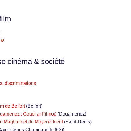
film
:
se cinéma & société
s, discriminations
lm de Belfort
(Belfort)
uarnenez : Gouel ar Filmoù
(Douarnenez)
u Maghreb et du Moyen-Orient
(Saint-Denis)
Saint-Gênes-Champanelle (63))