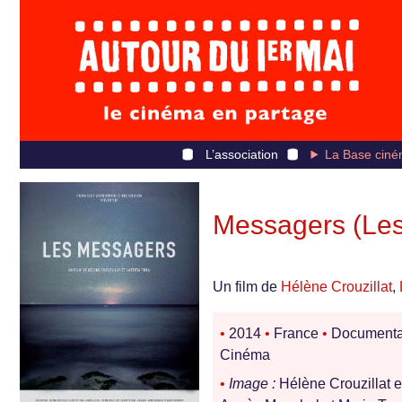
L’association
La Base ciné
Messagers (Les
Un film de
Hélène Crouzillat
,
•
2014
•
France
•
Documenta
Cinéma
•
Image :
Hélène Crouzillat e