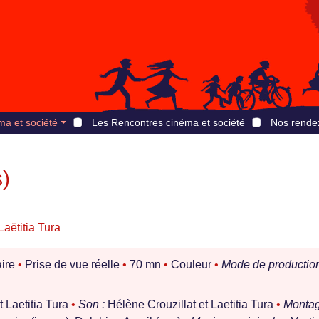
ma et société
Les Rencontres cinéma et société
Nos rende
)
Laëtitia Tura
ire
•
Prise de vue réelle
•
70 mn
•
Couleur
•
Mode de production
t Laetitia Tura
•
Son :
Hélène Crouzillat et Laetitia Tura
•
Montag