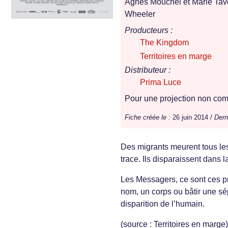
Agnès Mouchel et Marie Tave
Wheeler
Producteurs :
The Kingdom
Territoires en marge
Distributeur :
Prima Luce
Pour une projection non comm
Fiche créée le :
26 juin 2014 /
Dern
Des migrants meurent tous les 
trace. Ils disparaissent dans l
Les Messagers, ce sont ces pr
nom, un corps ou bâtir une sép
disparition de l’humain.
(source : Territoires en marge)