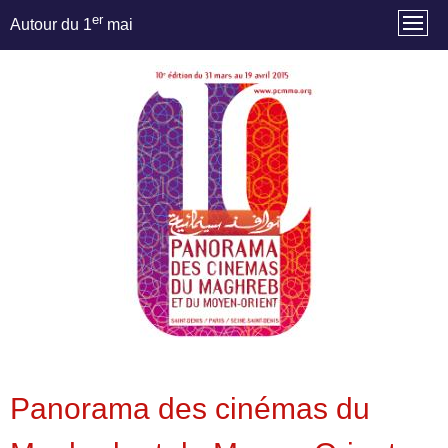
er
Autour du 1
mai
Panorama des cinémas du