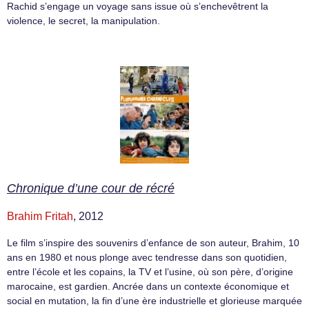
Rachid s’engage un voyage sans issue où s’enchevêtrent la
violence, le secret, la manipulation.
Chronique d’une cour de récré
Brahim Fritah
, 2012
Le film s’ins­pire des sou­ve­nirs d’enfance de son auteur, Brahim, 10
ans en 1980 et nous plonge avec ten­dresse dans son quo­ti­dien,
entre l’école et les copains, la TV et l’usine, où son père, d’ori­gine
maro­caine, est gar­dien. Ancrée dans un contexte économique et
social en muta­tion, la fin d’une ère indus­trielle et glo­rieuse mar­quée