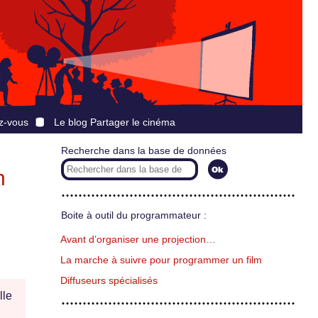
z-vous
Le blog Partager le cinéma
Recherche dans la base de données
n
Boite à outil du programmateur :
Avant d’organiser une projection…
La marche à suivre pour programmer un film
Diffuseurs spécialisés
lle