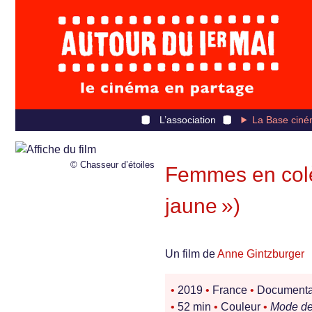
L’association
La Base ciné
© Chasseur d’étoiles
Femmes en colè
jaune »)
Un film de
Anne Gintzburger
•
2019
•
France
•
Documentair
•
52 min
•
Couleur
•
Mode de 