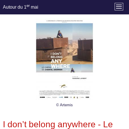
er
Autour du 1
mai
© Artemis
I don’t belong anywhere - Le