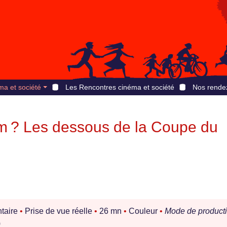
ma et société
Les Rencontres cinéma et société
Nos rende
 ? Les dessous de la Coupe du
taire
•
Prise de vue réelle
•
26 mn
•
Couleur
•
Mode de producti
)