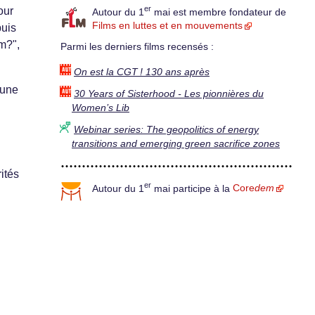
er
our
Autour du 1
mai est membre fondateur de
Films en luttes et en mouvements
puis
m?",
Parmi les derniers films recensés :
On est la CGT ! 130 ans après
’une
30 Years of Sisterhood - Les pionnières du
Women’s Lib
Webinar series: The geopolitics of energy
transitions and emerging green sacrifice zones
ités
er
Autour du 1
mai participe à la
Core
dem