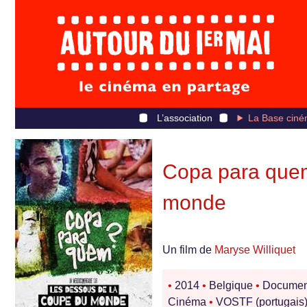
L’association
La Base ciné
Copa para quem
monde
Un film de
Maryse Williquet
•
2014
•
Belgique
•
Documen
Cinéma
•
VOSTF (portugais