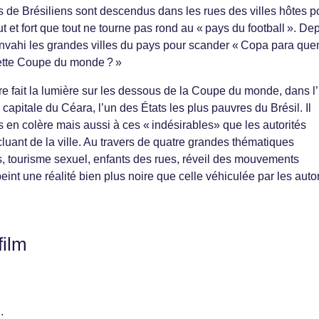
s de Brésiliens sont descendus dans les rues des villes hôtes p
ut et fort que tout ne tourne pas rond au « pays du football ». De
envahi les grandes villes du pays pour scander « Copa para que
cette Coupe du monde ? »
e fait la lumière sur les dessous de la Coupe du monde, dans l
 capitale du Céara, l’un des États les plus pauvres du Brésil. Il
s en colère mais aussi à ces « indésirables» que les autorités
luant de la ville. Au travers de quatre grandes thématiques
, tourisme sexuel, enfants des rues, réveil des mouvements
int une réalité bien plus noire que celle véhiculée par les autor
film
: