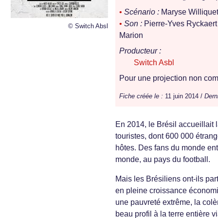
•
Scénario :
Maryse Willique
•
Son :
Pierre-Yves Ryckaer
© Switch Absl
Marion
Producteur :
Switch Asbl
Pour une projection non comm
Fiche créée le :
11 juin 2014 /
Dern
En 2014, le Brésil accueillai
touristes, dont 600 000 étrange
hôtes. Des fans du monde enti
monde, au pays du football.
Mais les Brésiliens ont-ils p
en pleine croissance économi
une pauvreté extrême, la colèr
beau profil à la terre entière