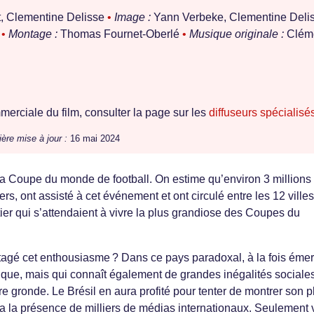
t, Clementine Delisse
•
Image :
Yann Verbeke, Clementine Deli
t
•
Montage :
Thomas Fournet-Oberlé
•
Musique originale :
Clém
erciale du film, consulter la page sur les
diffuseurs spécialisé
ière mise à jour :
16 mai 2024
t la Coupe du monde de football. On estime qu’environ 3 millions
rs, ont assisté à cet événement et ont circulé entre les 12 villes
er qui s’attendaient à vivre la plus grandiose des Coupes du
artagé cet enthousiasme ? Dans ce pays paradoxal, à la fois émer
que, mais qui connaît également de grandes inégalités sociales
e gronde. Le Brésil en aura profité pour tenter de montrer son p
 via la présence de milliers de médias internationaux. Seulement v