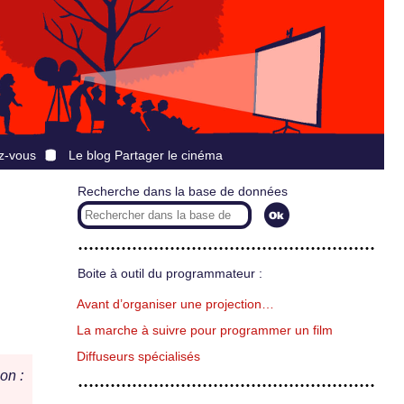
z-vous
Le blog Partager le cinéma
Recherche dans la base de données
Boite à outil du programmateur :
Avant d’organiser une projection…
La marche à suivre pour programmer un film
Diffuseurs spécialisés
on :