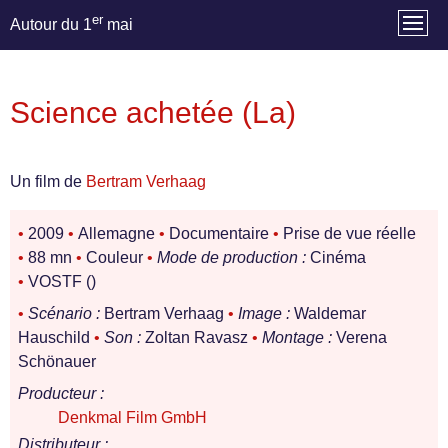
er
Autour du 1
mai
Science achetée (La)
Un film de
Bertram Verhaag
•
2009
•
Allemagne
•
Documentaire
•
Prise de vue réelle
•
88 mn
•
Couleur
•
Mode de production :
Cinéma
•
VOSTF ()
•
Scénario :
Bertram Verhaag
•
Image :
Waldemar
Hauschild
•
Son :
Zoltan Ravasz
•
Montage :
Verena
Schönauer
Producteur :
Denkmal Film GmbH
Distributeur :