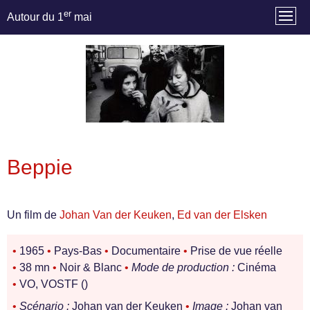
er
Autour du 1
mai
Beppie
Un film de
Johan Van der Keuken
,
Ed van der Elsken
•
1965
•
Pays-Bas
•
Documentaire
•
Prise de vue réelle
•
38 mn
•
Noir & Blanc
•
Mode de production :
Cinéma
•
VO, VOSTF ()
•
Scénario :
Johan van der Keuken
•
Image :
Johan van