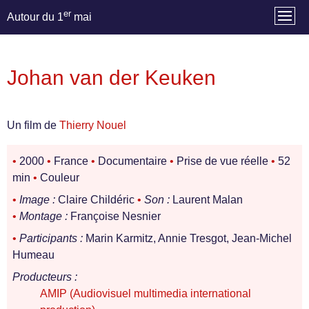
er
Autour du 1
mai
Johan van der Keuken
Un film de
Thierry Nouel
•
2000
•
France
•
Documentaire
•
Prise de vue réelle
•
52
min
•
Couleur
•
Image :
Claire Childéric
•
Son :
Laurent Malan
•
Montage :
Françoise Nesnier
•
Participants :
Marin Karmitz, Annie Tresgot, Jean-Michel
Humeau
Producteurs :
AMIP (Audiovisuel multimedia international