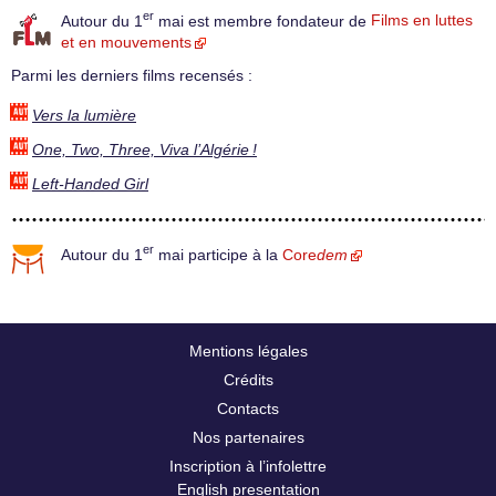
er
Autour du 1
mai est membre fondateur de
Films en luttes
et en mouvements
Parmi les derniers films recensés :
Vers la lumière
One, Two, Three, Viva l’Algérie !
Left-Handed Girl
er
Autour du 1
mai participe à la
Core
dem
Mentions légales
Crédits
Contacts
Nos partenaires
Inscription à l’infolettre
English presentation