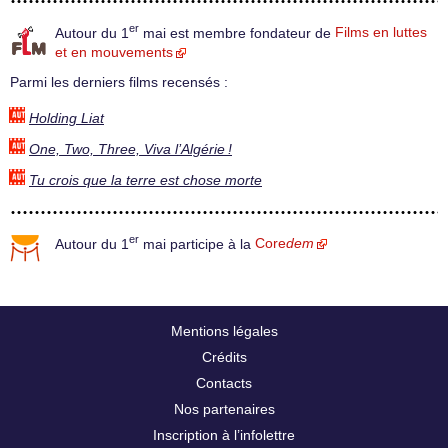
er
Autour du 1
mai est membre fondateur de
Films en luttes
et en mouvements
Parmi les derniers films recensés :
Holding Liat
One, Two, Three, Viva l’Algérie !
Tu crois que la terre est chose morte
er
Autour du 1
mai participe à la
Core
dem
Mentions légales
Crédits
Contacts
Nos partenaires
Inscription à l’infolettre