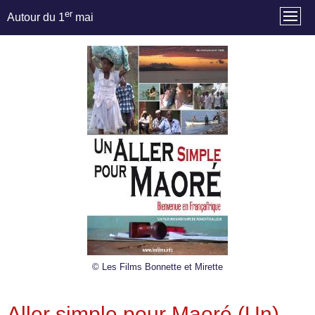
er
Autour du 1
mai
© Les Films Bonnette et Mirette
Aller simple pour Maoré (Un)