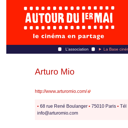
L’association
La Base ciné
Arturo Mio
http://www.arturomio.com/
•
68 rue René Boulanger
•
75010 Paris
•
Tél 
info@arturomio.com