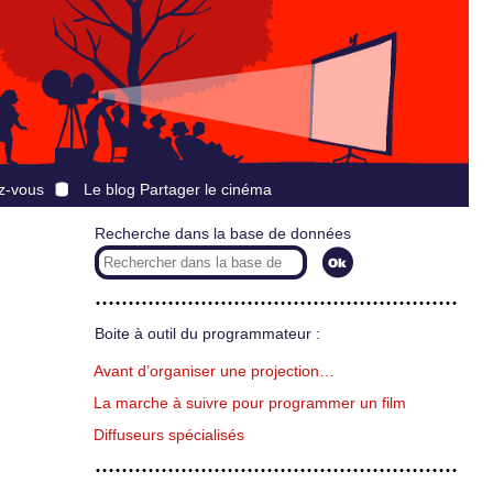
z-vous
Le blog Partager le cinéma
Recherche dans la base de données
Boite à outil du programmateur :
Avant d’organiser une projection…
La marche à suivre pour programmer un film
Diffuseurs spécialisés