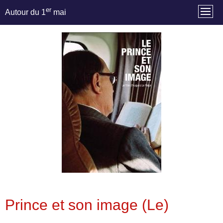
er
Autour du 1
mai
Prince et son image (Le)