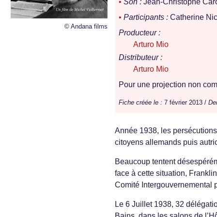
•
Son :
Jean-Christophe Ca
•
Participants :
Catherine Nic
© Andana films
Producteur :
Arturo Mio
Distributeur :
Arturo Mio
Pour une projection non comm
Fiche créée le :
7 février 2013 /
Der
Année 1938, les persécutions 
citoyens allemands puis autric
Beaucoup tentent désespérémen
face à cette situation, Frankl
Comité Intergouvernemental p
Le 6 Juillet 1938, 32 délégat
Bains, dans les salons de l’Hô