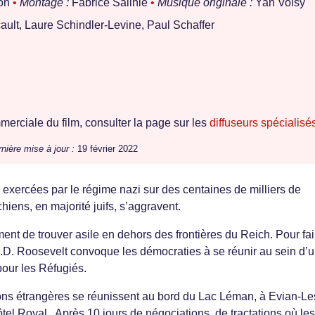
ron
•
Montage :
Fabrice Salinié
•
Musique originale :
Yan Volsy
ault, Laure Schindler-Levine, Paul Schaffer
erciale du film, consulter la page sur les
diffuseurs spécialisé
nière mise à jour :
19 février 2022
exercées par le régime nazi sur des centaines de milliers de
hiens, en majorité juifs, s’aggravent.
t de trouver asile en dehors des frontières du Reich. Pour fai
in.D. Roosevelt convoque les démocraties à se réunir au sein d’
our les Réfugiés.
ions étrangères se réunissent au bord du Lac Léman, à Evian-Le
tel Royal,. Après 10 jours de négociations, de tractations où les