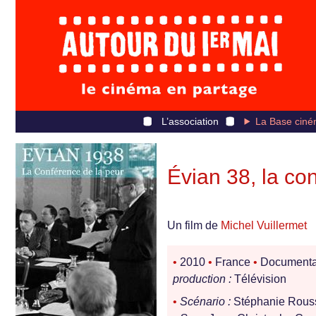
L’association
La Base ciné
Évian 38, la co
Un film de
Michel Vuillermet
•
2010
•
France
•
Documenta
production :
Télévision
•
Scénario :
Stéphanie Rousse