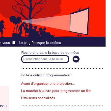
z-vous
Le blog Partager le cinéma
Recherche dans la base de données
Boite à outil du programmateur :
Avant d’organiser une projection…
La marche à suivre pour programmer un film
Diffuseurs spécialisés
neau