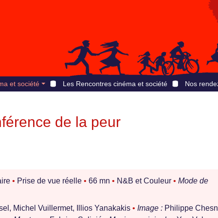
ma et société
Les Rencontres cinéma et société
Nos rende
nférence de la peur
ire
•
Prise de vue réelle
•
66 mn
•
N&B et Couleur
•
Mode de
l, Michel Vuillermet, Illios Yanakakis
•
Image :
Philippe Ches