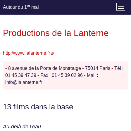
er
Autour du 1
mai
Productions de la Lanterne
http://www.lalanterne.fr
•
8 avenue de la Porte de Montrouge
•
75014 Paris
•
Tél :
01 45 39 47 39
•
Fax : 01 45 39 02 96
•
Mail :
info@lalanterne.fr
13 films dans la base
Au-delà de l’eau