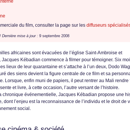
anterne
rne
erciale du film, consulter la page sur les
diffuseurs spécialisé
 /
Dernière mise à jour :
9 septembre 2008
illes africaines sont évacuées de l’église Saint-Ambroise et
 Jacques Kébadian commence à filmer pour témoigner. Six mo
s les lieux de leur quarantaine et s’attache à l’un deux, Dodo Wa
uré des siens devient la figure centrale de ce film et sa personna
tte. Lorsque, enfin muni de papiers, il peut rentrer au Mali rendre 
ente et livre, à cette occasion, l’autre versant de l’histoire.
a chronique événementielle, Jacques Kébadian propose une his
 dont l’enjeu est la reconnaissance de l’individu et le droit de v
nnement social.
se cinéma & société