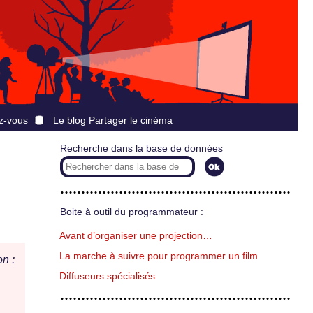
z-vous
Le blog Partager le cinéma
Recherche dans la base de données
Boite à outil du programmateur :
Avant d’organiser une projection…
La marche à suivre pour programmer un film
n :
Diffuseurs spécialisés