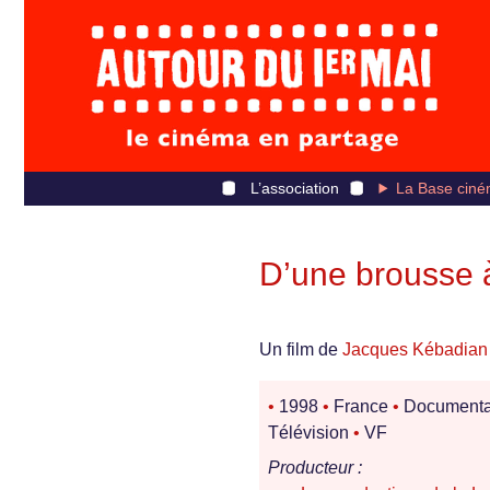
L’association
La Base ciné
D’une brousse à
Un film de
Jacques Kébadian
•
1998
•
France
•
Documenta
Télévision
•
VF
Producteur :