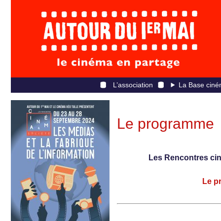
L’association
La Base ciné
Le programme
Les Rencontres cin
Le p