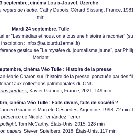
3 septembre, cinéma Louis-Jouvet, Uzerche
e regard de l’autre
, Cathy Dubois, Gérard Sissung, France, 1981
min
Mardi 24 septembre, Tulle
telier "Les médias et nous, on a tous une histoire à raconter" (su
inscription : infos@autourdu1ermai.fr)
onférence gesticulée "Le mystère du journalisme jaune", par Phil
Merlant
eptembre, cinéma Véo Tulle : Histoire de la presse
n-Marie Charon sur l’histoire de la presse, ponctuée par des fi
tenant aux collections patrimoniales du CNC
sions perdues
, Xavier Giannoli, France, 2021, 149 min
re, cinéma Véo Tulle : Faits divers, faits de société ?
Carmen Guarini et Marcelo Céspedes, Argentine, 1998, 72 min.
présence de Nicole Fernández Ferrer
potlight
, Tom McCarthy, États-Unis, 2015, 128 min
on papers
, Steven Spielberg, 2018, États-Unis, 117 min