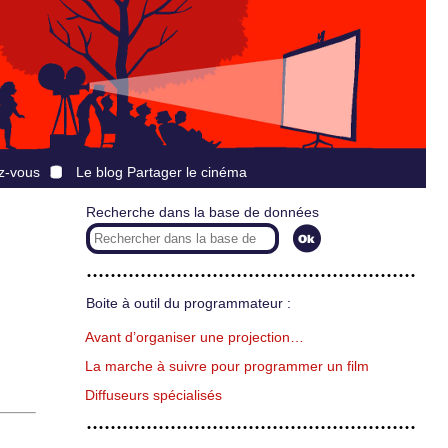
z-vous
Le blog Partager le cinéma
Recherche dans la base de données
Boite à outil du programmateur :
Avant d’organiser une projection…
La marche à suivre pour programmer un film
Diffuseurs spécialisés