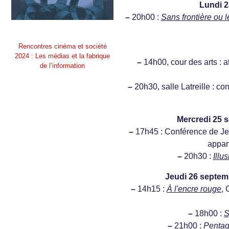
Lundi 2
–
20h00 :
Sans frontière ou l
Rencontres cinéma et société
2024 : Les médias et la fabrique
–
14h00, cour des arts : a
de l’information
–
20h30, salle Latreille : c
Mercredi 25 s
–
17h45 : Conférence de Jea
appar
–
20h30 :
Illu
Jeudi 26 septemb
–
14h15 :
À l'encre rouge
, 
–
18h00 :
S
–
21h00 :
Pentag