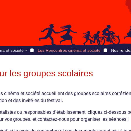
ma et société
Les Rencontres cinéma et société
Nos rende
ur les groupes scolaires
 cinéma et société accueillent des groupes scolaires corrézie
on et des invité·es du festival.
alistes ou responsables d’établissement, cliquez ci-dessous p
ur vos groupes, et contactez-nous pour organiser les séances !
ir d’ici le mois de septembre et ces documents seront mis à jour