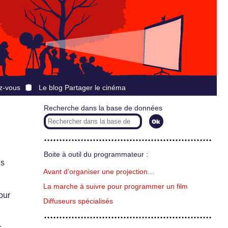
z-vous
Le blog Partager le cinéma
Recherche dans la base de données
Boite à outil du programmateur :
ns
Avant d’organiser une projection…
La marche à suivre pour programmer un film
our
Diffuseurs spécialisés
.