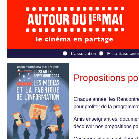
L’association
La Base ciné
Propositions po
Chaque année, les Rencontres
pour profiter de la programmati
Amis enseignant·es, document
découvrir nos propositions po
Ces propositions vont s’enrich