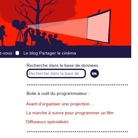
z-vous
Le blog Partager le cinéma
Recherche dans la base de données
Boite à outil du programmateur :
Avant d’organiser une projection…
La marche à suivre pour programmer un film
Diffuseurs spécialisés