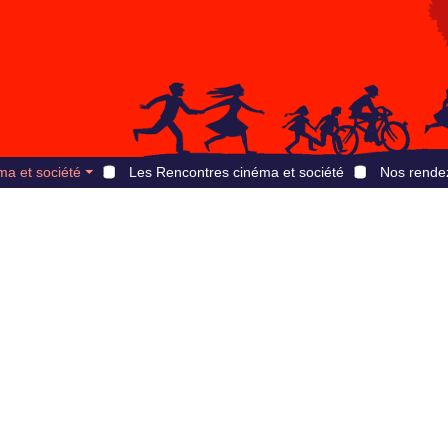
ma et société
Les Rencontres cinéma et société
Nos rende