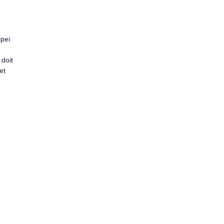
ipei
 doit
et