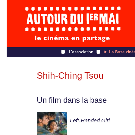
L’association
La Base ciné
Shih-Ching Tsou
Un film dans la base
Left-Handed Girl