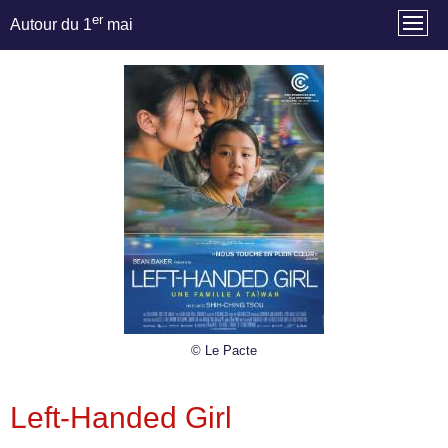
er
Autour du 1
mai
© Le Pacte
Left-Handed Girl