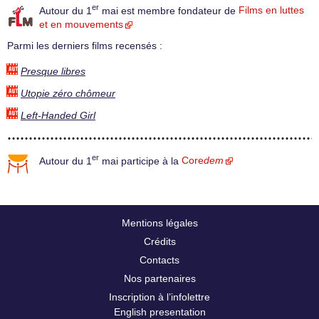
er
Autour du 1
mai est membre fondateur de
Films en luttes
et en mouvements
Parmi les derniers films recensés :
Presque libres
Utopie zéro chômeur
Left-Handed Girl
er
Autour du 1
mai participe à la
Core
dem
Mentions légales
Crédits
Contacts
Nos partenaires
Inscription à l’infolettre
English presentation