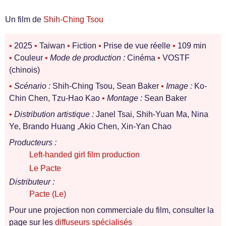
Un film de
Shih-Ching Tsou
•
2025
•
Taiwan
•
Fiction
•
Prise de vue réelle
•
109 min
•
Couleur
•
Mode de production :
Cinéma
•
VOSTF
(chinois)
•
Scénario :
Shih-Ching Tsou, Sean Baker
•
Image :
Ko-
Chin Chen, Tzu-Hao Kao
•
Montage :
Sean Baker
•
Distribution artistique :
Janel Tsai, Shih-Yuan Ma, Nina
Ye, Brando Huang ,Akio Chen, Xin-Yan Chao
Producteurs :
Left-handed girl film production
Le Pacte
Distributeur :
Pacte (Le)
Pour une projection non commerciale du film, consulter la
page sur les
diffuseurs spécialisés