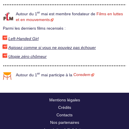
er
Autour du 1
mai est membre fondateur de
Films en luttes
et en mouvements
Parmi les derniers films recensés :
Left-Handed Girl
Agissez comme si vous ne pouviez pas échouer
Utopie zéro chômeur
er
Autour du 1
mai participe à la
Core
dem
Mentions légales
Crédits
Contacts
Nos partenaires