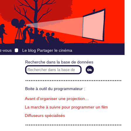
z-vous
Le blog Partager le cinéma
Recherche dans la base de données
Boite à outil du programmateur :
Avant d’organiser une projection…
La marche à suivre pour programmer un film
Diffuseurs spécialisés