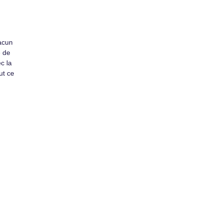
hacun
e de
c la
ut ce