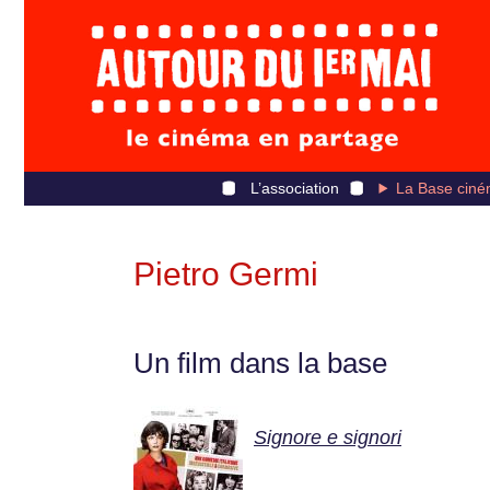
L’association
La Base ciné
Pietro Germi
Un film dans la base
Signore e signori