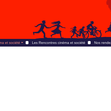
ma et société
Les Rencontres cinéma et société
Nos rende