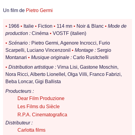
Un film de
Pietro Germi
•
1966
•
Italie
•
Fiction
•
114 mn
•
Noir & Blanc
•
Mode de
production :
Cinéma
•
VOSTF (italien)
•
Scénario :
Pietro Germi, Agenore Incrocci, Furio
Scarpelli, Luciano VincenzoniI
•
Montage :
Sergio
Montanari
•
Musique originale :
Carlo Rusitchelli
•
Distribution artistique :
Virna Lisi, Gastone Moschin,
Nora Ricci, Alberto LionelleI, Olga Villi, Franco Fabrizi,
Beba Loncar, Gigi Ballista
Producteurs :
Dear Film Produzione
Les Films du Siècle
R.P.A. Cinematografica
Distributeur :
Carlotta films