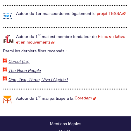
Autour du 1er mai coordonne également le
projet TESSA
er
Autour du 1
mai est membre fondateur de
Films en luttes
et en mouvements
Parmi les derniers films recensés :
Corset (Le)
The Neon People
One, Two, Three, Viva l’Algérie !
er
Autour du 1
mai participe à la
Core
dem
Mentions légales