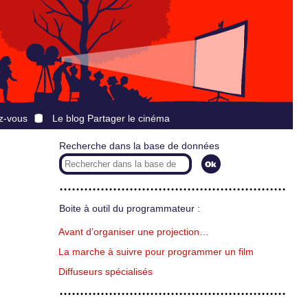
z-vous
Le blog Partager le cinéma
Recherche dans la base de données
Boite à outil du programmateur :
Avant d’organiser une projection…
La marche à suivre pour programmer un film
Diffuseurs spécialisés