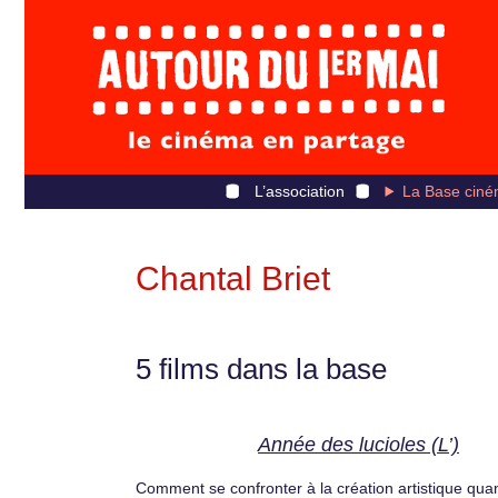
L’association
La Base ciné
Chantal Briet
5 films dans la base
Année des lucioles (L’)
Comment se confronter à la création artistique qu