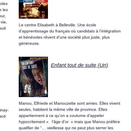
coles
e les
our,
 vie,
Le centre Elisabeth à Belleville. Une école
suit
d’apprentissage du français où candidats à l’intégration
et bénévoles rêvent d’une société plus juste, plus
généreuse.
Enfant tout de suite (Un)
Manou, Elfriede et Manouzette sont amies. Elles vivent
seules, habitent la même ville de province. Elles
inay-
appartiennent à ce qu’on a coutume d’appeler
acé
hypocritement « l’âge d’or » mais que Manou préfère
qualifier de “… vieillesse qui ne peut plus serrer les