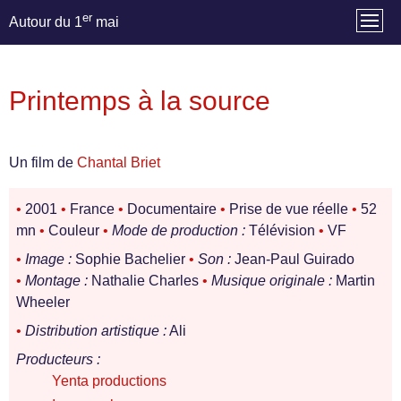
er
Autour du 1
mai
Printemps à la source
Un film de
Chantal Briet
•
2001
•
France
•
Documentaire
•
Prise de vue réelle
•
52
mn
•
Couleur
•
Mode de production :
Télévision
•
VF
•
Image :
Sophie Bachelier
•
Son :
Jean-Paul Guirado
•
Montage :
Nathalie Charles
•
Musique originale :
Martin
Wheeler
•
Distribution artistique :
Ali
Producteurs :
Yenta productions