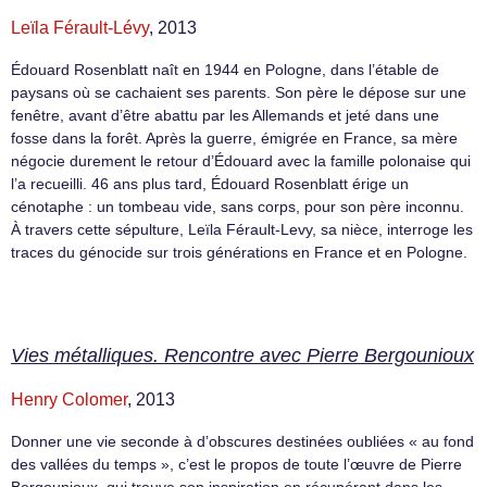
Leïla Férault-Lévy
, 2013
Édouard Rosenblatt naît en 1944 en Pologne, dans l’étable de
paysans où se cachaient ses parents. Son père le dépose sur une
fenêtre, avant d’être abattu par les Allemands et jeté dans une
fosse dans la forêt. Après la guerre, émigrée en France, sa mère
négocie durement le retour d’Édouard avec la famille polonaise qui
l’a recueilli. 46 ans plus tard, Édouard Rosenblatt érige un
cénotaphe : un tombeau vide, sans corps, pour son père inconnu.
À travers cette sépulture, Leïla Férault-Levy, sa nièce, interroge les
traces du génocide sur trois générations en France et en Pologne.
Vies métalliques. Rencontre avec Pierre Bergounioux
Henry Colomer
, 2013
Donner une vie seconde à d’obscures destinées oubliées « au fond
des vallées du temps », c’est le propos de toute l’œuvre de Pierre
Bergounioux, qui trouve son inspiration en récupérant dans les