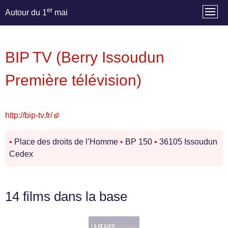
er
Autour du 1
mai
BIP TV (Berry Issoudun
Première télévision)
http://bip-tv.fr/
•
Place des droits de l’Homme
•
BP 150
•
36105 Issoudun
Cedex
14 films dans la base