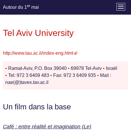
er
Autour du 1
mai
Tel Aviv University
http://www.tau.ac.il/index-eng.html
•
Ramat-Aviv, P.O. Box 39040
•
69978 Tel-Aviv
•
Israël
•
Tel: 972 3 6409 483
•
Fax: 972 3 6409 935
•
Mail :
nae(@)tavex.tav.ac.il
Un film dans la base
Café : entre réalité et imagination (Le)