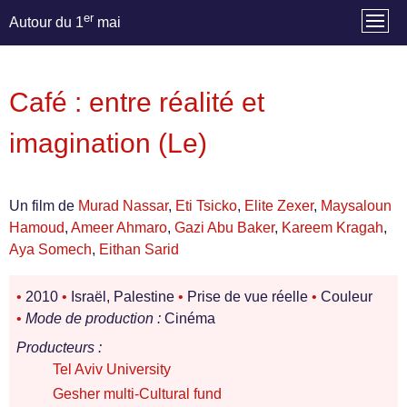
er
Autour du 1
mai
Café : entre réalité et
imagination (Le)
Un film de
Murad Nassar
,
Eti Tsicko
,
Elite Zexer
,
Maysaloun
Hamoud
,
Ameer Ahmaro
,
Gazi Abu Baker
,
Kareem Kragah
,
Aya Somech
,
Eithan Sarid
•
2010
•
Israël, Palestine
•
Prise de vue réelle
•
Couleur
•
Mode de production :
Cinéma
Producteurs :
Tel Aviv University
Gesher multi-Cultural fund