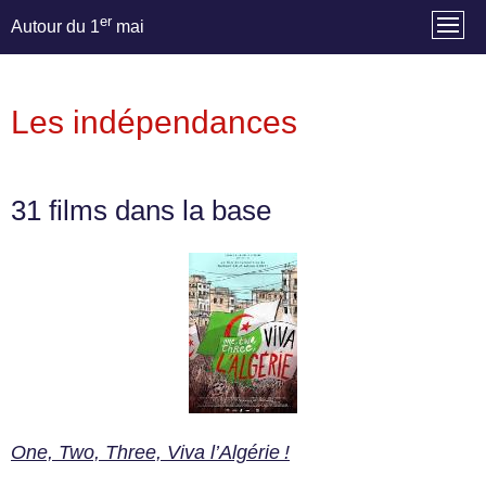
er
Autour du 1
mai
Les indépendances
31 films dans la base
One, Two, Three, Viva l’Algérie !